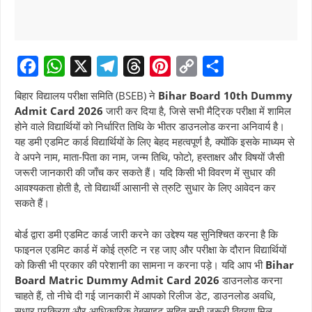
F
W
X
T
T
P
C
S
बिहार विद्यालय परीक्षा समिति (BSEB) ने
Bihar Board 10th Dummy
a
h
e
h
i
o
h
Admit Card 2026
जारी कर दिया है, जिसे सभी मैट्रिक परीक्षा में शामिल
होने वाले विद्यार्थियों को निर्धारित तिथि के भीतर डाउनलोड करना अनिवार्य है।
c
a
l
r
n
p
a
यह डमी एडमिट कार्ड विद्यार्थियों के लिए बेहद महत्वपूर्ण है, क्योंकि इसके माध्यम से
e
t
e
e
t
y
r
वे अपने नाम, माता-पिता का नाम, जन्म तिथि, फोटो, हस्ताक्षर और विषयों जैसी
b
s
g
a
e
L
e
जरूरी जानकारी की जाँच कर सकते हैं। यदि किसी भी विवरण में सुधार की
आवश्यकता होती है, तो विद्यार्थी आसानी से त्रुटि सुधार के लिए आवेदन कर
o
A
r
d
r
i
सकते हैं।
o
p
a
s
e
n
k
p
m
s
k
बोर्ड द्वारा डमी एडमिट कार्ड जारी करने का उद्देश्य यह सुनिश्चित करना है कि
फाइनल एडमिट कार्ड में कोई त्रुटि न रह जाए और परीक्षा के दौरान विद्यार्थियों
t
को किसी भी प्रकार की परेशानी का सामना न करना पड़े। यदि आप भी
Bihar
Board Matric Dummy Admit Card 2026
डाउनलोड करना
चाहते हैं, तो नीचे दी गई जानकारी में आपको रिलीज डेट, डाउनलोड अवधि,
सुधार प्रक्रिया और आधिकारिक वेबसाइट सहित सभी जरूरी विवरण मिल