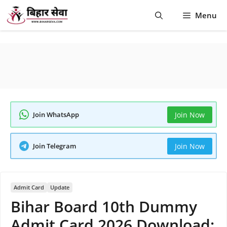
Skip
Menu
to
content
Join WhatsApp
Join Now
Join Telegram
Join Now
Admit Card
Update
Bihar Board 10th Dummy
Admit Card 2026 Download: