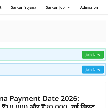
t
Sarkari Yojana
Sarkari Job
Admission
Join Now
Join Now
ana Payment Date 2026:
एंगे ₹10,000 और ₹20,000, नई लिस्ट