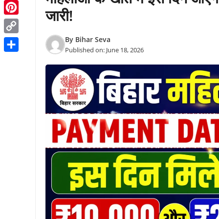
Threads
जारी!
Pinterest
By
Bihar Seva
Copy
Published on:
June 18, 2026
Link
Share