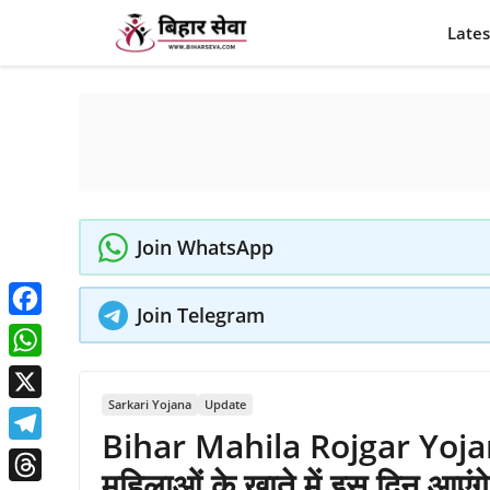
Skip
Lates
to
content
Join WhatsApp
Join Telegram
Facebook
WhatsApp
Sarkari Yojana
Update
X
Bihar Mahila Rojgar Yoj
Telegram
महिलाओं के खाते में इस दिन आ