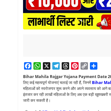
F
W
X
T
T
P
C
S
Bihar Mahila Rojgar Yojana Payment Date 2
a
h
e
h
i
o
h
लिए कई महत्वपूर्ण योजनाएं चलाई जा रही हैं, जिनमें
Bihar Mah
c
a
l
r
n
p
a
महिलाओं को स्वरोजगार शुरू करने और अपने व्यवसाय को आगे बढ़
इंतजार कर रही लाखों महिलाओं के लिए अब एक बड़ी खुशखबरी साम
e
t
e
e
t
y
r
जारी कर सकती है।
b
s
g
a
e
L
e
o
A
r
d
r
i