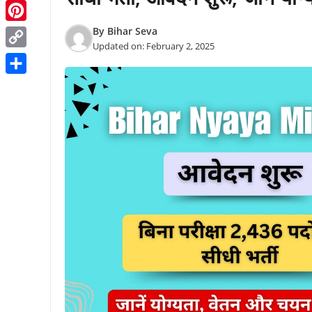
Threads
Pinterest
By
Bihar Seva
Updated on:
February 2, 2025
Copy
Link
Share