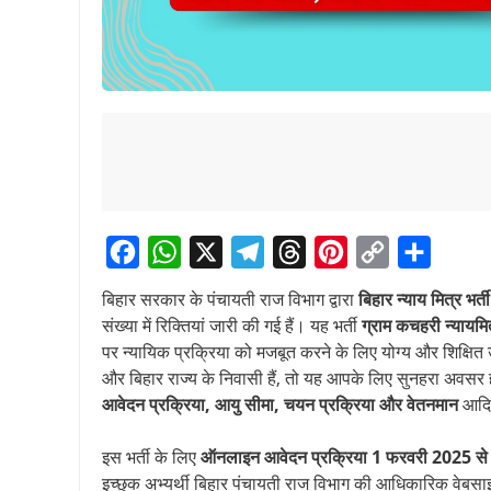
F
W
X
T
T
P
C
S
बिहार सरकार के पंचायती राज विभाग द्वारा
बिहार न्याय मित्र भर्
a
h
e
h
i
o
h
संख्या में रिक्तियां जारी की गई हैं। यह भर्ती
ग्राम कचहरी न्यायमि
c
a
l
r
n
p
a
पर न्यायिक प्रक्रिया को मजबूत करने के लिए योग्य और शिक्षित उ
और बिहार राज्य के निवासी हैं, तो यह आपके लिए सुनहरा अवसर हो
e
t
e
e
t
y
r
आवेदन प्रक्रिया, आयु सीमा, चयन प्रक्रिया और वेतनमान
आदि इ
b
s
g
a
e
L
e
o
A
r
d
r
i
इस भर्ती के लिए
ऑनलाइन आवेदन प्रक्रिया 1 फरवरी 2025 से 
o
p
a
s
e
n
इच्छुक अभ्यर्थी बिहार पंचायती राज विभाग की आधिकारिक वेबस