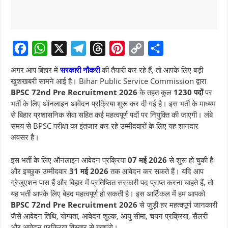
F
W
X
T
T
P
C
S
अगर आप बिहार में
सरकारी नौकरी
की तैयारी कर रहे हैं, तो आपके लिए बड़ी
a
h
e
h
i
o
h
खुशखबरी सामने आई है। Bihar Public Service Commission द्वारा
BPSC 72nd Pre Recruitment 2026
के तहत कुल
1230 पदों
पर
c
a
l
r
n
p
a
भर्ती के लिए ऑनलाइन आवेदन प्रक्रिया शुरू कर दी गई है। इस भर्ती के माध्यम
e
t
e
e
t
y
r
से बिहार प्रशासनिक सेवा सहित कई महत्वपूर्ण पदों पर नियुक्ति की जाएगी। लंबे
b
s
g
a
e
L
e
समय से BPSC परीक्षा का इंतजार कर रहे उम्मीदवारों के लिए यह शानदार
अवसर है।
o
A
r
d
r
i
o
p
a
s
e
n
इस भर्ती के लिए ऑनलाइन आवेदन प्रक्रिया
07 मई 2026
से शुरू हो चुकी है
k
p
m
s
k
और इच्छुक उम्मीदवार
31 मई 2026
तक आवेदन कर सकते हैं। यदि आप
ग्रेजुएशन पास हैं और बिहार में प्रतिष्ठित सरकारी पद प्राप्त करना चाहते हैं, तो
t
यह भर्ती आपके लिए बेहद महत्वपूर्ण हो सकती है। इस आर्टिकल में हम आपको
BPSC 72nd Pre Recruitment 2026
से जुड़ी हर महत्वपूर्ण जानकारी
जैसे आवेदन तिथि, योग्यता, आवेदन शुल्क, आयु सीमा, चयन प्रक्रिया, सैलरी
और आवेदन प्रक्रिया विस्तार से बताएंगे।