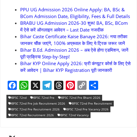
PPU UG Admission 2026 Online Apply: BA, BSc &
BCom Admission Date, Eligibility, Fees & Full Details
BRABU UG Admission 2026-30 शुरू! BA, BSc, BCom
में ऐसे करें ऑनलाइन आवेदन – Last Date नजदीक
Bihar Caste Certificate Kaise Banaye 2026: नया तरीका
जानकर चौंक जाएंगे, 100% अप्रूवल के लिए ये ट्रिक जरूर जानें
Bihar B.Ed. Admission 2026 – अब ऐसे होगा एडमिशन, जानें
पूरी प्रक्रिया Step-by-Step!
Bihar KYP Online Apply 2026: फ्री कंप्यूटर कोर्स के लिए ऐसे
करें आवेदन | Bihar KYP Registration पूरी जानकारी
F
W
X
T
T
P
C
S
BPSC 72nd
BPSC 72nd Pre
BPSC 72nd Pre Bharti 2026
a
h
e
h
i
o
h
BPSC 72nd Pre Job Recruitment 2026
BPSC 72nd Pre Recruitment
BPSC 72nd Pre Recruitment 2026
BPSC 72nd Pre Vacancy 2026
c
a
l
r
n
p
a
BPSC 72nd Recruitment 2026
BPSC 72nd Vacancy
e
t
e
e
t
y
r
b
s
g
a
e
L
e