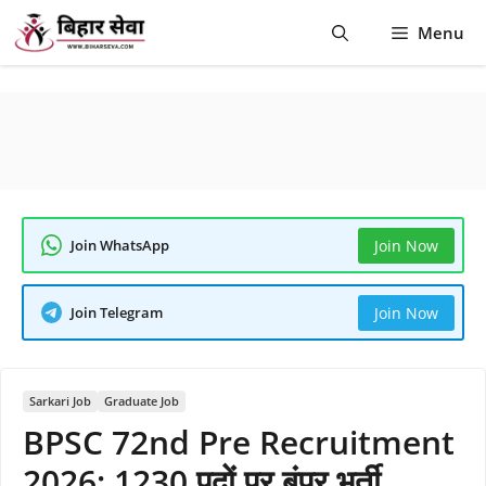
Skip
Menu
to
content
Join WhatsApp
Join Now
Join Telegram
Join Now
Sarkari Job
Graduate Job
BPSC 72nd Pre Recruitment
2026: 1230 पदों पर बंपर भर्ती,