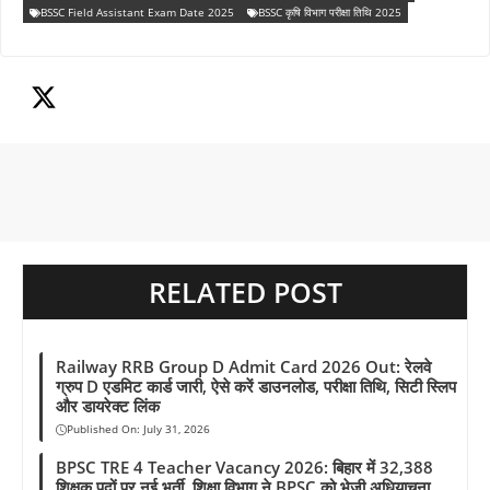
BSSC Field Assistant Exam Date 2025
BSSC कृषि विभाग परीक्षा तिथि 2025
c
a
l
r
n
p
a
e
t
e
e
t
y
r
b
s
g
a
e
L
e
o
A
r
d
r
i
o
p
a
s
e
n
k
p
m
s
k
t
RELATED POST
Railway RRB Group D Admit Card 2026 Out: रेलवे
ग्रुप D एडमिट कार्ड जारी, ऐसे करें डाउनलोड, परीक्षा तिथि, सिटी स्लिप
और डायरेक्ट लिंक
Published On:
July 31, 2026
BPSC TRE 4 Teacher Vacancy 2026: बिहार में 32,388
शिक्षक पदों पर नई भर्ती, शिक्षा विभाग ने BPSC को भेजी अधियाचना