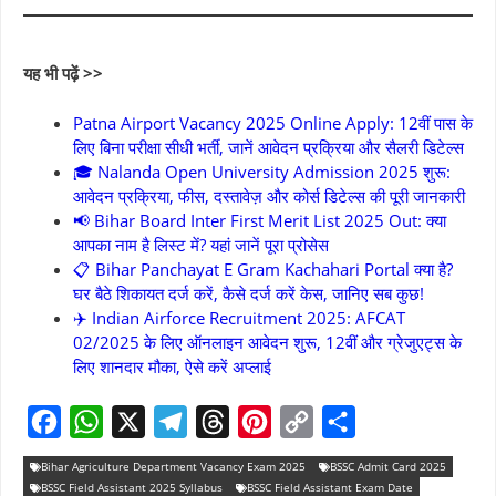
यह भी पढ़ें >>
Patna Airport Vacancy 2025 Online Apply: 12वीं पास के
लिए बिना परीक्षा सीधी भर्ती, जानें आवेदन प्रक्रिया और सैलरी डिटेल्स
🎓 Nalanda Open University Admission 2025 शुरू:
आवेदन प्रक्रिया, फीस, दस्तावेज़ और कोर्स डिटेल्स की पूरी जानकारी
📢 Bihar Board Inter First Merit List 2025 Out: क्या
आपका नाम है लिस्ट में? यहां जानें पूरा प्रोसेस
📋 Bihar Panchayat E Gram Kachahari Portal क्या है?
घर बैठे शिकायत दर्ज करें, कैसे दर्ज करें केस, जानिए सब कुछ!
✈️ Indian Airforce Recruitment 2025: AFCAT
02/2025 के लिए ऑनलाइन आवेदन शुरू, 12वीं और ग्रेजुएट्स के
लिए शानदार मौका, ऐसे करें अप्लाई
F
W
X
T
T
P
C
S
Bihar Agriculture Department Vacancy Exam 2025
BSSC Admit Card 2025
a
h
e
h
i
o
h
BSSC Field Assistant 2025 Syllabus
BSSC Field Assistant Exam Date