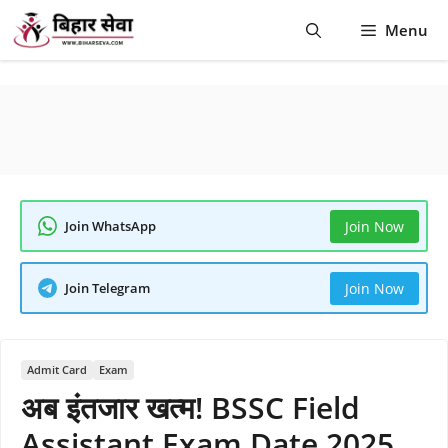
Skip
Menu
to
content
Join WhatsApp
Join Now
Join Telegram
Join Now
Admit Card
Exam
अब इंतजार खत्म! BSSC Field
Assistant Exam Date 2025