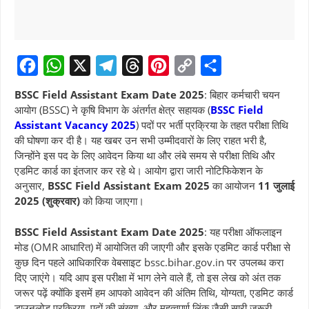
F
W
X
T
T
P
C
S
BSSC Field Assistant Exam Date 2025
: बिहार कर्मचारी चयन
a
h
e
h
i
o
h
आयोग (BSSC) ने कृषि विभाग के अंतर्गत क्षेत्र सहायक (
BSSC Field
Assistant Vacancy 2025
) पदों पर भर्ती प्रक्रिया के तहत परीक्षा तिथि
c
a
l
r
n
p
a
की घोषणा कर दी है। यह खबर उन सभी उम्मीदवारों के लिए राहत भरी है,
e
t
e
e
t
y
r
जिन्होंने इस पद के लिए आवेदन किया था और लंबे समय से परीक्षा तिथि और
b
s
g
a
e
L
e
एडमिट कार्ड का इंतजार कर रहे थे। आयोग द्वारा जारी नोटिफिकेशन के
अनुसार,
BSSC Field Assistant Exam 2025
का आयोजन
11 जुलाई
o
A
r
d
r
i
2025 (शुक्रवार)
को किया जाएगा।
o
p
a
s
e
n
k
p
m
s
k
BSSC Field Assistant Exam Date 2025
: यह परीक्षा ऑफलाइन
मोड (OMR आधारित) में आयोजित की जाएगी और इसके एडमिट कार्ड परीक्षा से
t
कुछ दिन पहले आधिकारिक वेबसाइट bssc.bihar.gov.in पर उपलब्ध करा
दिए जाएंगे। यदि आप इस परीक्षा में भाग लेने वाले हैं, तो इस लेख को अंत तक
जरूर पढ़ें क्योंकि इसमें हम आपको आवेदन की अंतिम तिथि, योग्यता, एडमिट कार्ड
डाउनलोड प्रक्रिया, पदों की संख्या, और महत्वपूर्ण लिंक जैसी सारी जरूरी