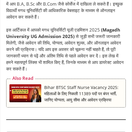
e
t
e
e
t
y
r
में आप B.A, B.Sc और B.Com जैसे कोर्सेज में दाखिला ले सकते हैं। इच्छुक
b
s
g
a
e
L
e
विद्यार्थी मगध यूनिवर्सिटी की आधिकारिक वेबसाइट के माध्यम से ऑनलाइन
आवेदन कर सकते हैं।
o
A
r
d
r
i
o
p
a
s
e
n
इस आर्टिकल में आपको मगध यूनिवर्सिटी यूजी एडमिशन 2025
(Magadh
k
p
m
s
k
University UG Admission 2025)
से जुड़ी सभी जरूरी जानकारी
मिलेगी, जैसे आवेदन की तिथि, योग्यता, आवेदन शुल्क, और ऑनलाइन आवेदन
t
करने की प्रक्रिया। यदि आप इस अवसर को चूकना नहीं चाहते हैं, तो पूरी
जानकारी ध्यान से पढ़ें और अंतिम तिथि से पहले आवेदन कर दें। इस लेख में
हमने महत्वपूर्ण लिंक्स भी शामिल किए हैं, जिनके माध्यम से आप डायरेक्ट आवेदन
कर सकते हैं।
Also Read
Bihar BTSC Staff Nurse Vacancy 2025:
महिलाओं के लिए निकली 11389 पदों पर बंपर भर्ती,
जानिए योग्यता, आयु सीमा और आवेदन प्रक्रिया