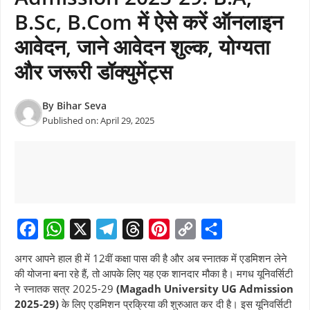
B.Sc, B.Com में ऐसे करें ऑनलाइन
आवेदन, जाने आवेदन शुल्क, योग्यता
और जरूरी डॉक्युमेंट्स
By
Bihar Seva
Published on:
April 29, 2025
F
W
X
T
T
P
C
S
अगर आपने हाल ही में 12वीं कक्षा पास की है और अब स्नातक में एडमिशन लेने
a
h
e
h
i
o
h
की योजना बना रहे हैं, तो आपके लिए यह एक शानदार मौका है। मगध यूनिवर्सिटी
ने स्नातक सत्र 2025-29
(Magadh University UG Admission
c
a
l
r
n
p
a
2025-29)
के लिए एडमिशन प्रक्रिया की शुरुआत कर दी है। इस यूनिवर्सिटी