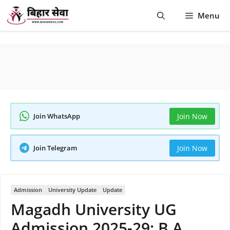
Skip
Menu
to
content
Join WhatsApp
Join Now
Join Telegram
Join Now
Admission
University Update
Update
Magadh University UG
Admission 2025-29: B.A,