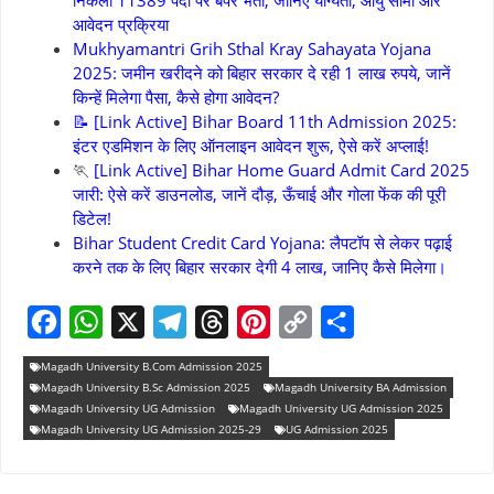
आवेदन प्रक्रिया
Mukhyamantri Grih Sthal Kray Sahayata Yojana
2025: जमीन खरीदने को बिहार सरकार दे रही 1 लाख रुपये, जानें
किन्हें मिलेगा पैसा, कैसे होगा आवेदन?
📝 [Link Active] Bihar Board 11th Admission 2025:
इंटर एडमिशन के लिए ऑनलाइन आवेदन शुरू, ऐसे करें अप्लाई!
🏃
[Link Active] Bihar Home Guard Admit Card 2025
जारी: ऐसे करें डाउनलोड, जानें दौड़, ऊँचाई और गोला फेंक की पूरी
डिटेल!
Bihar Student Credit Card Yojana: लैपटॉप से लेकर पढ़ाई
करने तक के लिए बिहार सरकार देगी 4 लाख, जानिए कैसे मिलेगा।
F
W
X
T
T
P
C
S
Magadh University B.Com Admission 2025
a
h
e
h
i
o
h
Magadh University B.Sc Admission 2025
Magadh University BA Admission
Magadh University UG Admission
Magadh University UG Admission 2025
c
a
l
r
n
p
a
Magadh University UG Admission 2025-29
UG Admission 2025
e
t
e
e
t
y
r
b
s
g
a
e
L
e