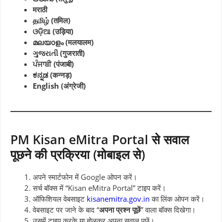
मराठी
தமிழ் (तमिल)
ଓଡ଼ିଆ (उड़िया)
മലയാളം (मलयालम)
ગુજરાતી (गुजराती)
ਪੰਜਾਬੀ (पंजाबी)
ಕನ್ನಡ (कन्नड़)
English (अंग्रेजी)
PM Kisan eMitra Portal से सवाल
पूछने की प्रक्रिया (मोबाइल से)
अपने स्मार्टफोन में Google ओपन करें।
सर्च बॉक्स में “Kisan eMitra Portal” टाइप करें।
ऑफिशियल वेबसाइट
kisanemitra.gov.in
का लिंक ओपन करें।
वेबसाइट पर जाने के बाद “
अपना प्रश्न पूछें
” वाला बॉक्स दिखेगा।
उसमें टाइप करके या बोलकर अपना सवाल पूछें।