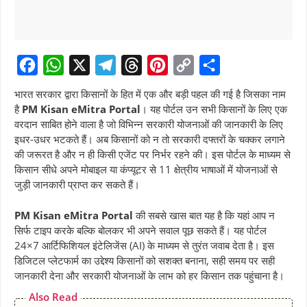
F
W
X
T
T
P
C
S
भारत सरकार द्वारा किसानों के हित में एक और बड़ी पहल की गई है जिसका नाम
a
h
e
h
i
o
h
है
PM Kisan eMitra Portal
। यह पोर्टल उन सभी किसानों के लिए एक
वरदान साबित होने वाला है जो विभिन्न सरकारी योजनाओं की जानकारी के लिए
c
a
l
r
n
p
a
इधर-उधर भटकते हैं। अब किसानों को न तो सरकारी दफ्तरों के चक्कर लगाने
e
t
e
e
t
y
r
की जरूरत है और न ही किसी एजेंट पर निर्भर रहने की। इस पोर्टल के माध्यम से
b
s
g
a
e
L
e
किसान सीधे अपने मोबाइल या कंप्यूटर से 11 क्षेत्रीय भाषाओं में योजनाओं से
जुड़ी जानकारी प्राप्त कर सकते हैं।
o
A
r
d
r
i
o
p
a
s
e
n
PM Kisan eMitra Portal
की सबसे खास बात यह है कि यहां आप न
k
p
m
s
k
सिर्फ टाइप करके बल्कि बोलकर भी अपने सवाल पूछ सकते हैं। यह पोर्टल
24×7 आर्टिफिशियल इंटेलिजेंस (AI) के माध्यम से तुरंत जवाब देता है। इस
t
डिजिटल प्लेटफार्म का उद्देश्य किसानों को सशक्त बनाना, सही समय पर सही
जानकारी देना और सरकारी योजनाओं के लाभ को हर किसान तक पहुंचाना है।
Also Read