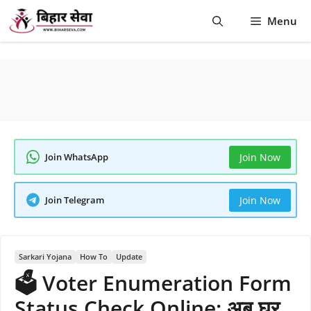
Skip
Menu
to
content
Join WhatsApp
Join Now
Join Telegram
Join Now
Sarkari Yojana
How To
Update
🗳️ Voter Enumeration Form
Status Check Online: अब घर