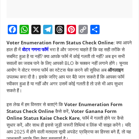
F
W
X
T
T
P
C
S
Voter Enumeration Form Status Check Online
: क्या आपने
a
h
e
h
i
o
h
हाल ही में
वोटर गणना फॉर्म
भरा है और जानना चाहते हैं कि वह सही तरीके से
सबमिट हुआ है या नहीं? क्या आपके फॉर्म में कोई गलती तो नहीं? अब इन सभी
c
a
l
r
n
p
a
सवालों का जवाब पाने के लिए आपको BLO के चक्कर नहीं लगाने होंगे। चुनाव
e
t
e
e
t
y
r
आयोग ने वोटर गणना फॉर्म का स्टेटस चेक करने की सुविधा अब
ऑनलाइन
b
s
g
a
e
L
e
उपलब्ध करा दी है। इसके जरिए आप घर बैठे जान सकते हैं कि आपका फॉर्म
स्वीकार हुआ है या नहीं और अगर उसमें कोई गलती है तो उसे भी आप सुधार
o
A
r
d
r
i
सकते हैं।
o
p
a
s
e
n
k
p
m
s
k
इस लेख में हम विस्तार से बताएंगे कि
Voter Enumeration Form
Status Check Online
कैसे करें,
Voter Ganana Form
t
Online Status Kaise Check Kare
, फॉर्म में गलती होने पर कैसे
सुधार करें, और साथ ही इससे जुड़ी जरूरी तिथियां व लिंक भी साझा करेंगे। यदि
आप 2025 में होने वाली मतदाता सूची अपडेट प्रक्रिया का हिस्सा बने हैं, तो यह
जानकारी आपके लिए बेहद महत्वपूर्ण है।