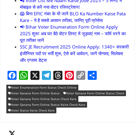
📲 Voter List Me Naam Kaise Jode 2025 – 5 मिनट में
मोबाइल से करें नया वोटर रजिस्ट्रेशन!
😱 बिना EPIC नंबर के भी जानें BLO Ka Number Kaise Pata
Kare – ये है सबसे आसान तरीका, जानिए पूरी प्रोसेस
📢 Bihar Voter Enumeration Form Online Apply
2025 शुरू! अब घर बैठे वोटर लिस्ट में जुड़वाएं नाम – फॉर्म भरने का
पूरा तरीका जानें
SSC JE Recruitment 2025 Online Apply: 1340+ सरकारी
इंजीनियर पदों पर भर्ती शुरू, ऐसे करें आवेदन, जानें योग्यता, सिलेबस
और एग्जाम डेट्स
F
W
X
T
T
P
C
S
Voter Enumeration Form Status Check Online
a
h
e
h
i
o
h
Voter Ganana Form Online Status
Voter Ganana Form Online Status Check
Voter Ganana Form Online Status Check Kare
c
a
l
r
n
p
a
Voter Ganana Form Online Status Kaise Check Kare
e
Voter Status Kaise Check Kare
t
e
e
t
y
r
b
s
g
a
e
L
e
o
A
r
d
r
i