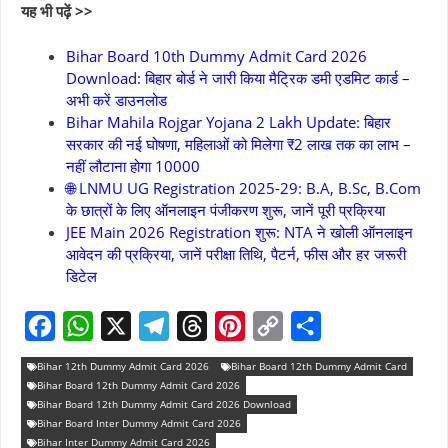
यह भी पढ़ें >>
Bihar Board 10th Dummy Admit Card 2026
Download: बिहार बोर्ड ने जारी किया मैट्रिक डमी एडमिट कार्ड –
अभी करें डाउनलोड
Bihar Mahila Rojgar Yojana 2 Lakh Update: बिहार
सरकार की नई घोषणा, महिलाओं को मिलेगा ₹2 लाख तक का लाभ –
नहीं लौटाना होगा 10000
🌐 LNMU UG Registration 2025-29: B.A, B.Sc, B.Com
के छात्रों के लिए ऑनलाइन पंजीकरण शुरू, जानें पूरी प्रक्रिया
JEE Main 2026 Registration शुरू: NTA ने खोली ऑनलाइन
आवेदन की प्रक्रिया, जानें परीक्षा तिथि, पैटर्न, फीस और हर जरूरी
डिटेल
F
W
X
T
T
P
C
S
Bihar 12th Dummy Admit Card 2026
Bihar Board 12th Dummy Admit Card
a
h
e
h
i
o
h
Bihar Board 12th Dummy Admit Card 2026
Bihar Board 12th Dummy Admit Card 2026 Download
c
a
l
r
n
p
a
Bihar Board Inter Dummy Admit Card 2026
e
Bihar Inter Dummy Admit Card 2026
t
e
e
t
y
r