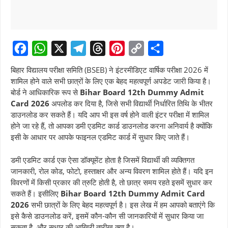
F
W
X
T
T
P
C
S
बिहार विद्यालय परीक्षा समिति (BSEB) ने इंटरमीडिएट वार्षिक परीक्षा 2026 में
a
h
e
h
i
o
h
शामिल होने वाले सभी छात्रों के लिए एक बेहद महत्वपूर्ण अपडेट जारी किया है।
बोर्ड ने आधिकारिक रूप से
Bihar Board 12th Dummy Admit
c
a
l
r
n
p
a
Card 2026
अपलोड कर दिया है, जिसे सभी विद्यार्थी निर्धारित तिथि के भीतर
e
t
e
e
t
y
r
डाउनलोड कर सकते हैं। यदि आप भी इस वर्ष होने वाली इंटर परीक्षा में शामिल
b
s
g
a
e
L
e
होने जा रहे हैं, तो आपका डमी एडमिट कार्ड डाउनलोड करना अनिवार्य है क्योंकि
इसी के आधार पर आपके फाइनल एडमिट कार्ड में सुधार किए जाते हैं।
o
A
r
d
r
i
o
p
a
s
e
n
डमी एडमिट कार्ड एक ऐसा डॉक्यूमेंट होता है जिसमें विद्यार्थी की व्यक्तिगत
k
p
m
s
k
जानकारी, रोल कोड, फोटो, हस्ताक्षर और अन्य विवरण शामिल होते हैं। यदि इन
विवरणों में किसी प्रकार की त्रुटि होती है, तो छात्र समय रहते इसमें सुधार कर
t
सकते हैं। इसीलिए
Bihar Board 12th Dummy Admit Card
2026
सभी छात्रों के लिए बेहद महत्वपूर्ण है। इस लेख में हम आपको बताएंगे कि
इसे कैसे डाउनलोड करें, इसमें कौन-कौन सी जानकारियों में सुधार किया जा
सकता है, और सुधार की आखिरी तारीख क्या है।