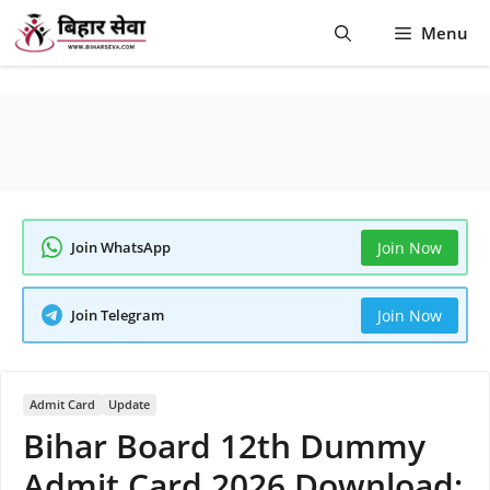
Skip
Menu
to
content
Join WhatsApp
Join Now
Join Telegram
Join Now
Admit Card
Update
Bihar Board 12th Dummy
Admit Card 2026 Download: