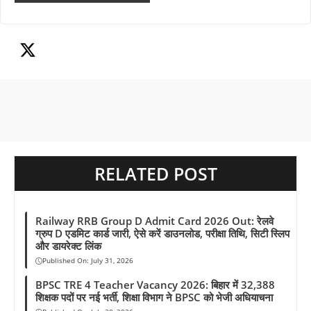
b
s
g
a
e
L
e
o
A
r
d
r
i
o
p
a
s
e
n
k
p
m
s
k
t
RELATED POST
Railway RRB Group D Admit Card 2026 Out: रेलवे
ग्रुप D एडमिट कार्ड जारी, ऐसे करें डाउनलोड, परीक्षा तिथि, सिटी स्लिप
और डायरेक्ट लिंक
Published On:
July 31, 2026
BPSC TRE 4 Teacher Vacancy 2026: बिहार में 32,388
शिक्षक पदों पर नई भर्ती, शिक्षा विभाग ने BPSC को भेजी अधियाचना