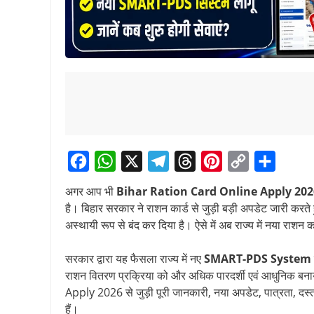
F
W
X
T
T
P
C
S
अगर आप भी
Bihar Ration Card Online Apply 202
a
h
e
h
i
o
h
है। बिहार सरकार ने राशन कार्ड से जुड़ी बड़ी अपडेट जारी
c
a
l
r
n
p
a
अस्थायी रूप से बंद कर दिया है। ऐसे में अब राज्य में नया रा
e
t
e
e
t
y
r
सरकार द्वारा यह फैसला राज्य में नए
SMART-PDS System
b
s
g
a
e
L
e
राशन वितरण प्रक्रिया को और अधिक पारदर्शी एवं आधुनिक 
o
A
r
d
r
i
Apply 2026 से जुड़ी पूरी जानकारी, नया अपडेट, पात्रता, दस्त
o
p
a
s
e
n
हैं।