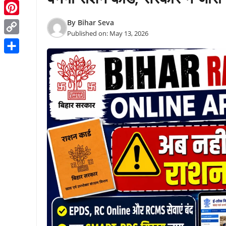
Threads
Pinterest
By
Bihar Seva
Published on:
May 13, 2026
Copy
Link
Share