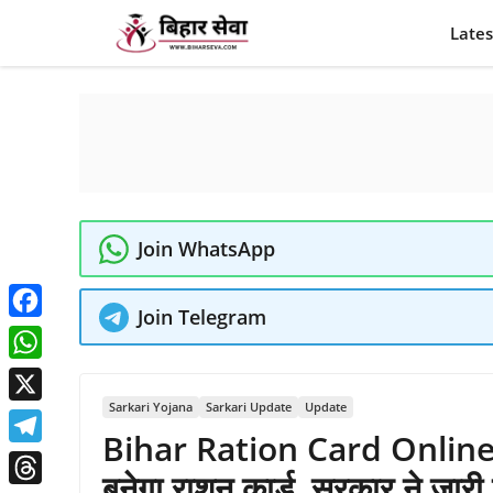
Skip
Lates
to
content
Join WhatsApp
Join Telegram
Facebook
WhatsApp
Sarkari Yojana
Sarkari Update
Update
X
Bihar Ration Card Online A
Telegram
बनेगा राशन कार्ड, सरकार ने जारी