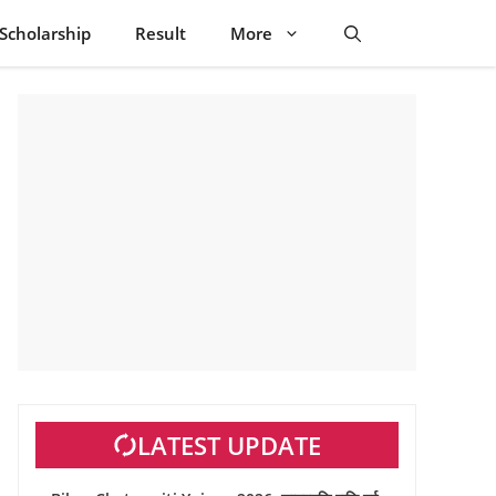
Scholarship
Result
More
LATEST UPDATE