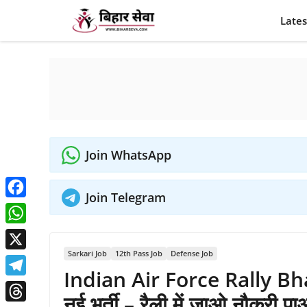
Skip
Lates
to
content
Join WhatsApp
Join Telegram
Facebook
WhatsApp
Sarkari Job
12th Pass Job
Defense Job
X
Indian Air Force Rally Bhart
Telegram
नई भर्ती – रैली में जाओ नौकरी प