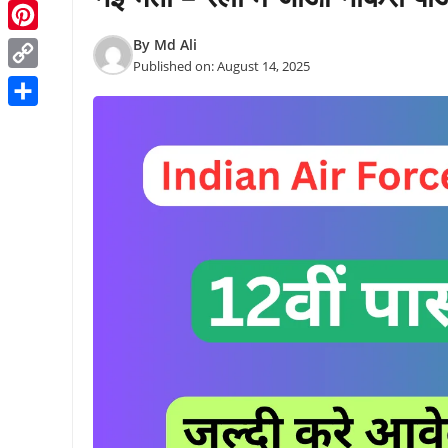
Threads
Pinterest
By
Md Ali
Published on:
August 14, 2025
Copy
Link
Share