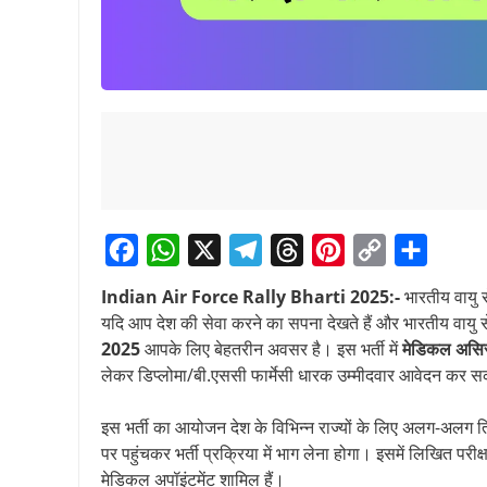
F
W
X
T
T
P
C
S
Indian Air Force Rally Bharti 2025:-
भारतीय वायु 
a
h
e
h
i
o
h
यदि आप देश की सेवा करने का सपना देखते हैं और भारतीय वायु से
c
a
l
r
n
p
a
2025
आपके लिए बेहतरीन अवसर है। इस भर्ती में
मेडिकल असिस्
लेकर डिप्लोमा/बी.एससी फार्मेसी धारक उम्मीदवार आवेदन कर सक
e
t
e
e
t
y
r
b
s
g
a
e
L
e
इस भर्ती का आयोजन देश के विभिन्न राज्यों के लिए अलग-अलग ति
o
A
r
d
r
i
पर पहुंचकर भर्ती प्रक्रिया में भाग लेना होगा। इसमें लिखित पर
o
p
a
s
e
n
मेडिकल अपॉइंटमेंट शामिल हैं।