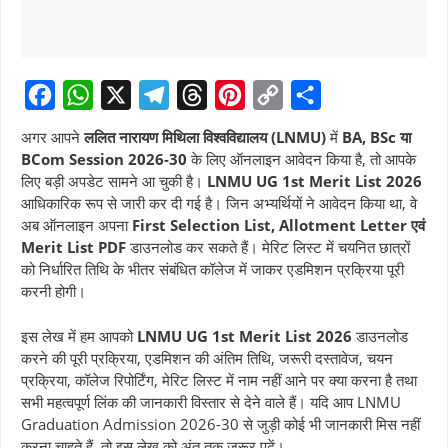
F
W
X
T
T
P
C
S
अगर आपने
ललित नारायण मिथिला विश्वविद्यालय (LNMU)
में
BA, BSc या
a
h
e
h
i
o
h
BCom Session 2026-30
के लिए ऑनलाइन आवेदन किया है, तो आपके
लिए बड़ी अपडेट सामने आ चुकी है।
LNMU UG 1st Merit List 2026
c
a
l
r
n
p
a
आधिकारिक रूप से जारी कर दी गई है। जिन अभ्यर्थियों ने आवेदन किया था, वे
e
t
e
e
t
y
r
अब ऑनलाइन अपना
First Selection List, Allotment Letter एवं
b
s
g
a
e
L
e
Merit List PDF
डाउनलोड कर सकते हैं। मेरिट लिस्ट में चयनित छात्रों
को निर्धारित तिथि के भीतर संबंधित कॉलेज में जाकर एडमिशन प्रक्रिया पूरी
o
A
r
d
r
i
करनी होगी।
o
p
a
s
e
n
k
p
m
s
k
इस लेख में हम आपको
LNMU UG 1st Merit List 2026
डाउनलोड
करने की पूरी प्रक्रिया, एडमिशन की अंतिम तिथि, जरूरी दस्तावेज, चयन
t
प्रक्रिया, कॉलेज रिपोर्टिंग, मेरिट लिस्ट में नाम नहीं आने पर क्या करना है तथा
सभी महत्वपूर्ण लिंक की जानकारी विस्तार से देने वाले हैं। यदि आप LNMU
Graduation Admission 2026-30 से जुड़ी कोई भी जानकारी मिस नहीं
करना चाहते हैं, तो इस लेख को अंत तक जरूर पढ़ें।