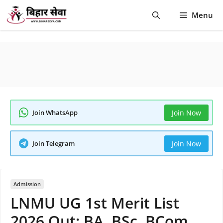
Skip
Menu
to
content
Join WhatsApp
Join Now
Join Telegram
Join Now
Admission
LNMU UG 1st Merit List
2026 Out: BA, BSc, BCom