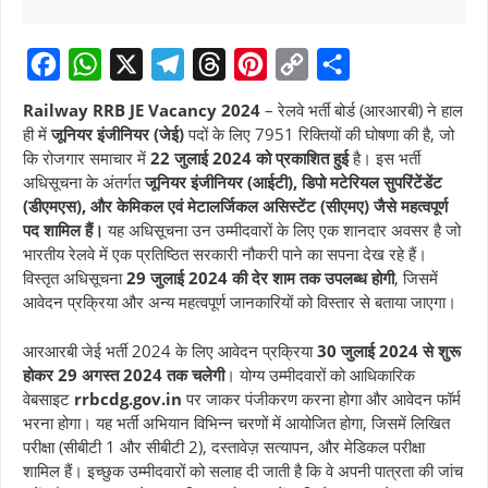
F
W
X
T
T
P
C
S
Railway RRB JE Vacancy 2024
– रेलवे भर्ती बोर्ड (आरआरबी) ने हाल
a
h
e
h
i
o
h
ही में
जूनियर इंजीनियर (जेई)
पदों के लिए 7951 रिक्तियों की घोषणा की है, जो
कि रोजगार समाचार में
22 जुलाई 2024 को प्रकाशित हुई
है। इस भर्ती
c
a
l
r
n
p
a
अधिसूचना के अंतर्गत
जूनियर इंजीनियर (आईटी), डिपो मटेरियल सुपरिंटेंडेंट
e
t
e
e
t
y
r
(डीएमएस), और केमिकल एवं मेटालर्जिकल असिस्टेंट (सीएमए) जैसे महत्वपूर्ण
b
s
g
a
e
L
e
पद शामिल हैं।
यह अधिसूचना उन उम्मीदवारों के लिए एक शानदार अवसर है जो
भारतीय रेलवे में एक प्रतिष्ठित सरकारी नौकरी पाने का सपना देख रहे हैं।
o
A
r
d
r
i
विस्तृत अधिसूचना
29 जुलाई 2024 की देर शाम तक उपलब्ध होगी
, जिसमें
o
p
a
s
e
n
आवेदन प्रक्रिया और अन्य महत्वपूर्ण जानकारियों को विस्तार से बताया जाएगा।
k
p
m
s
k
आरआरबी जेई भर्ती 2024 के लिए आवेदन प्रक्रिया
30 जुलाई 2024 से शुरू
t
होकर 29 अगस्त 2024 तक चलेगी
। योग्य उम्मीदवारों को आधिकारिक
वेबसाइट
rrbcdg.gov.in
पर जाकर पंजीकरण करना होगा और आवेदन फॉर्म
भरना होगा। यह भर्ती अभियान विभिन्न चरणों में आयोजित होगा, जिसमें लिखित
परीक्षा (सीबीटी 1 और सीबीटी 2), दस्तावेज़ सत्यापन, और मेडिकल परीक्षा
शामिल हैं। इच्छुक उम्मीदवारों को सलाह दी जाती है कि वे अपनी पात्रता की जांच