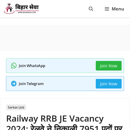
Skip
Menu
to
content
Join WhatsApp
Join Now
Join Telegram
Join Now
Sarkari Job
Railway RRB JE Vacancy
2024: रेलवे ने निकाली 7951 पदों पर