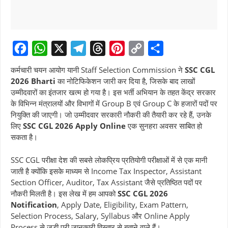
F
W
X
T
T
P
C
S
कर्मचारी चयन आयोग यानी Staff Selection Commission ने
SSC CGL
a
h
e
h
i
o
h
2026 Bharti
का नोटिफिकेशन जारी कर दिया है, जिसके बाद लाखों
उम्मीदवारों का इंतजार खत्म हो गया है। इस भर्ती अभियान के तहत केंद्र सरकार
c
a
l
r
n
p
a
के विभिन्न मंत्रालयों और विभागों में Group B एवं Group C के हजारों पदों पर
e
t
e
e
t
y
r
नियुक्ति की जाएगी। जो उम्मीदवार सरकारी नौकरी की तैयारी कर रहे हैं, उनके
b
s
g
a
e
L
e
लिए
SSC CGL 2026 Apply Online
एक सुनहरा अवसर साबित हो
सकता है।
o
A
r
d
r
i
o
p
a
s
e
n
SSC CGL परीक्षा देश की सबसे लोकप्रिय प्रतियोगी परीक्षाओं में से एक मानी
k
p
m
s
k
जाती है क्योंकि इसके माध्यम से Income Tax Inspector, Assistant
Section Officer, Auditor, Tax Assistant जैसे प्रतिष्ठित पदों पर
t
नौकरी मिलती है। इस लेख में हम आपको
SSC CGL 2026
Notification
, Apply Date, Eligibility, Exam Pattern,
Selection Process, Salary, Syllabus और Online Apply
Process से जुड़ी पूरी जानकारी विस्तार से बताने वाले हैं।