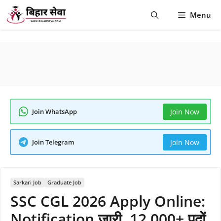
Skip
Menu
to
content
Join WhatsApp
Join Now
Join Telegram
Join Now
Sarkari Job
Graduate Job
SSC CGL 2026 Apply Online:
Notification जारी, 12,000+ पदों