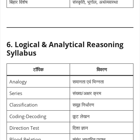
बिहार विशेष
संस्कृति, भूगोल, अर्थव्यवस्था
6. Logical & Analytical Reasoning
Syllabus
टॉपिक
विवरण
Analogy
समानता एवं भिन्नता
Series
संख्या/अक्षर क्रम
Classification
समूह निर्धारण
Coding-Decoding
कूट लेखन
Direction Test
दिशा ज्ञान
Blood Relation
संबंध आधारित प्रश्न