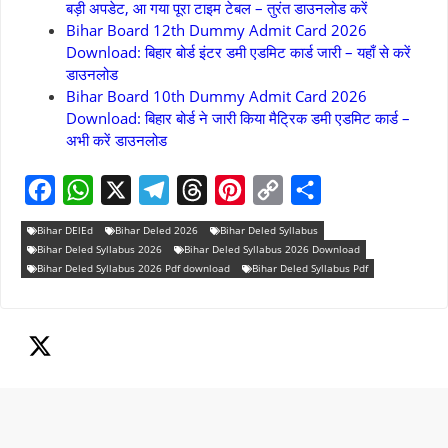
बड़ी अपडेट, आ गया पूरा टाइम टेबल – तुरंत डाउनलोड करें
Bihar Board 12th Dummy Admit Card 2026
Download: बिहार बोर्ड इंटर डमी एडमिट कार्ड जारी – यहाँ से करें
डाउनलोड
Bihar Board 10th Dummy Admit Card 2026
Download: बिहार बोर्ड ने जारी किया मैट्रिक डमी एडमिट कार्ड –
अभी करें डाउनलोड
F
W
X
T
T
P
C
S
Bihar DElEd
Bihar Deled 2026
Bihar Deled Syllabus
a
h
e
h
i
o
h
Bihar Deled Syllabus 2026
Bihar Deled Syllabus 2026 Download
Bihar Deled Syllabus 2026 Pdf download
Bihar Deled Syllabus Pdf
c
a
l
r
n
p
a
e
t
e
e
t
y
r
b
s
g
a
e
L
e
o
A
r
d
r
i
o
p
a
s
e
n
k
p
m
s
k