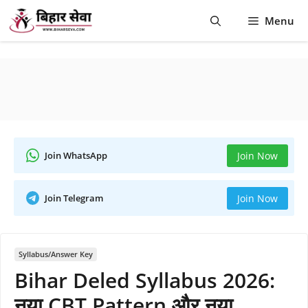
Skip
Menu
to
content
Join WhatsApp
Join Now
Join Telegram
Join Now
Syllabus/Answer Key
Bihar Deled Syllabus 2026:
नया CBT Pattern और नया