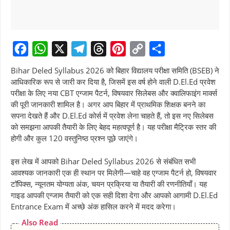
F
W
X
T
T
P
C
S
Bihar Deled Syllabus 2026 को बिहार विद्यालय परीक्षा समिति (BSEB) ने
a
h
e
h
i
o
h
आधिकारिक रूप से जारी कर दिया है, जिसमें इस वर्ष होने वाली D.El.Ed प्रवेश
परीक्षा के लिए नया CBT एग्जाम पैटर्न, विषयवार सिलेबस और क्वालिफाइंग मार्क्स
c
a
l
r
n
p
a
की पूरी जानकारी शामिल है। अगर आप बिहार में प्राथमिक शिक्षक बनने का
e
t
e
e
t
y
r
सपना देखते हैं और D.El.Ed कोर्स में प्रवेश लेना चाहते हैं, तो इस नए सिलेबस
b
s
g
a
e
L
e
को समझना आपकी तैयारी के लिए बेहद महत्वपूर्ण है। यह परीक्षा मैट्रिक स्तर की
होगी और कुल 120 वस्तुनिष्ठ प्रश्न पूछे जाएंगे।
o
A
r
d
r
i
o
p
a
s
e
n
इस लेख में आपको Bihar Deled Syllabus 2026 से संबंधित सभी
k
p
m
s
k
आवश्यक जानकारी एक ही स्थान पर मिलेगी—चाहे वह एग्जाम पैटर्न हो, विषयवार
टॉपिक्स, न्यूनतम योग्यता अंक, चयन प्रक्रिया या तैयारी की रणनीतियाँ। यह
t
गाइड आपकी एग्जाम तैयारी को एक सही दिशा देगा और आपको आगामी D.El.Ed
Entrance Exam में अच्छे अंक हासिल करने में मदद करेगा।
Also Read