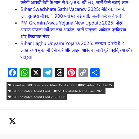
करेगी आपकी बेटी के नाम से ₹2,000 की FD, जानें कैसे उठाएं लाभ!
Bihar Swachhata Sathi Vacancy 2025: मैट्रिक पास के
लिए सुनहरा मौका, 1,900 पदों पर नई भर्ती, जल्दी करें आवेदन!
PM Gramin Awas Yojana New Update 2025: पीएम
आवास योजना सर्वे का नया अपडेट, जानें पात्रता, आवेदन प्रक्रिया
और शिकायत नंबर
Bihar Laghu Udyami Yojana 2025: सरकार दे रही है 2
लाख रुपये मुफ्त में! ऐसे करें ऑनलाइन आवेदन, जानें पूरी प्रक्रिया और
पात्रता
F
W
X
T
T
P
C
S
Download RPF Constable Admit Card 2025
RPF Admit Card 2025
a
h
e
h
i
o
h
RPF Constable Admit Card
RPF Constable Admit Card 2025
RPF Constable Admit Card 2025 Out
c
a
l
r
n
p
a
e
t
e
e
t
y
r
b
s
g
a
e
L
e
o
A
r
d
r
i
o
p
a
s
e
n