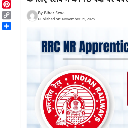
Threads
Pinterest
By
Bihar Seva
Published on:
November 25, 2025
Copy
Link
Share