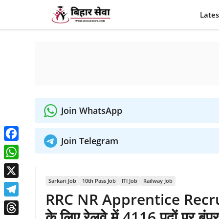
Skip
Lates
to
content
Join WhatsApp
Join Telegram
Facebook
WhatsApp
Sarkari Job
10th Pass Job
ITI Job
Railway Job
X
RRC NR Apprentice Recruit
Telegram
के लिए रेलवे में 4116 पदों पर बंपर 