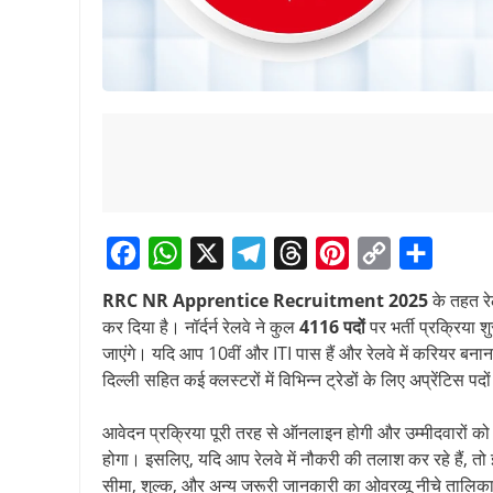
F
W
X
T
T
P
C
S
RRC NR Apprentice Recruitment 2025
के तहत रे
a
h
e
h
i
o
h
कर दिया है। नॉर्दर्न रेलवे ने कुल
4116 पदों
पर भर्ती प्रक्रिया
c
a
l
r
n
p
a
जाएंगे। यदि आप 10वीं और ITI पास हैं और रेलवे में करियर बन
दिल्ली सहित कई क्लस्टरों में विभिन्न ट्रेडों के लिए अप्रेंटिस 
e
t
e
e
t
y
r
b
s
g
a
e
L
e
आवेदन प्रक्रिया पूरी तरह से ऑनलाइन होगी और उम्मीदवारों को क
o
A
r
d
r
i
होगा। इसलिए, यदि आप रेलवे में नौकरी की तलाश कर रहे हैं, तो 
o
p
a
s
e
n
सीमा, शुल्क, और अन्य जरूरी जानकारी का ओवरव्यू नीचे तालिका क