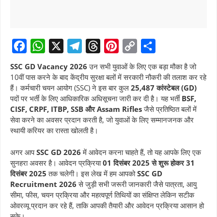
F
W
X
T
T
P
C
S
SSC GD Vacancy 2026
उन सभी युवाओं के लिए एक बड़ा मौका है जो
a
h
e
h
i
o
h
10वीं पास करने के बाद केंद्रीय सुरक्षा बलों में सरकारी नौकरी की तलाश कर रहे
हैं। कर्मचारी चयन आयोग (SSC) ने इस बार कुल
25,487 कांस्टेबल (GD)
c
a
l
r
n
p
a
पदों पर भर्ती के लिए आधिकारिक अधिसूचना जारी कर दी है। यह भर्ती
BSF,
e
t
e
e
t
y
r
CISF, CRPF, ITBP, SSB और Assam Rifles
जैसे प्रतिष्ठित बलों में
b
s
g
a
e
L
e
सेवा करने का अवसर प्रदान करती है, जो युवाओं के लिए सम्मानजनक और
स्थायी करियर का रास्ता खोलती है।
o
A
r
d
r
i
o
p
a
s
e
n
अगर आप
SSC GD 2026
में आवेदन करना चाहते हैं, तो यह आपके लिए एक
k
p
m
s
k
सुनहरा अवसर है। आवेदन प्रक्रिया
01 दिसंबर 2025 से शुरू होकर 31
दिसंबर 2025
तक चलेगी। इस लेख में हम आपको
SSC GD
t
Recruitment 2026
से जुड़ी सभी जरूरी जानकारी जैसे पात्रता, आयु
सीमा, फीस, चयन प्रक्रिया और महत्वपूर्ण तिथियों का संक्षिप्त लेकिन सटीक
ओवरव्यू प्रदान कर रहे हैं, ताकि आपकी तैयारी और आवेदन प्रक्रिया आसान हो
सके।