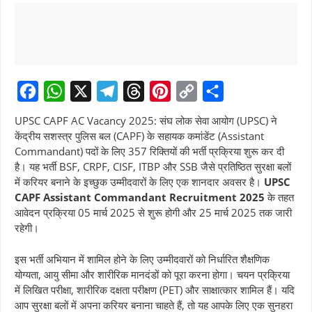
F
W
X
T
T
P
C
S
UPSC CAPF AC Vacancy 2025: संघ लोक सेवा आयोग (UPSC) ने
a
h
e
h
i
o
h
केंद्रीय सशस्त्र पुलिस बल (CAPF) के सहायक कमांडेंट (Assistant
Commandant) पदों के लिए 357 रिक्तियों की भर्ती प्रक्रिया शुरू कर दी
c
a
l
r
n
p
a
है। यह भर्ती BSF, CRPF, CISF, ITBP और SSB जैसे प्रतिष्ठित सुरक्षा बलों
e
t
e
e
t
y
r
में करियर बनाने के इच्छुक उम्मीदवारों के लिए एक शानदार अवसर है।
UPSC
b
s
g
a
e
L
e
CAPF Assistant Commandant Recruitment 2025
के तहत
आवेदन प्रक्रिया 05 मार्च 2025 से शुरू होगी और 25 मार्च 2025 तक जारी
o
A
r
d
r
i
रहेगी।
o
p
a
s
e
n
k
p
m
s
k
इस भर्ती अभियान में शामिल होने के लिए उम्मीदवारों को निर्धारित शैक्षणिक
योग्यता, आयु सीमा और शारीरिक मानदंडों को पूरा करना होगा। चयन प्रक्रिया
t
में लिखित परीक्षा, शारीरिक दक्षता परीक्षण (PET) और साक्षात्कार शामिल हैं। यदि
आप सुरक्षा बलों में अपना करियर बनाना चाहते हैं, तो यह आपके लिए एक सुनहरा