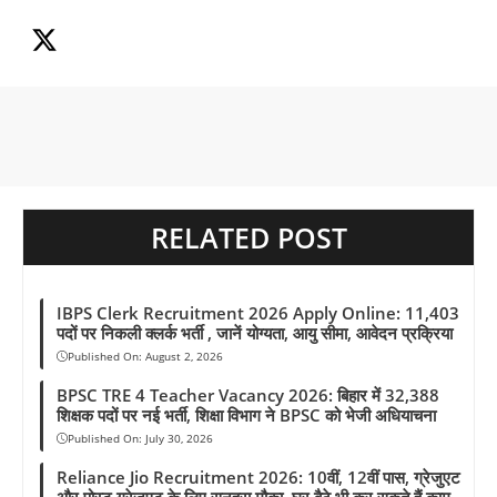
o
A
r
d
r
i
o
p
a
s
e
n
k
p
m
s
k
t
RELATED POST
IBPS Clerk Recruitment 2026 Apply Online: 11,403
पदों पर निकली क्लर्क भर्ती , जानें योग्यता, आयु सीमा, आवेदन प्रक्रिया
Published On:
August 2, 2026
BPSC TRE 4 Teacher Vacancy 2026: बिहार में 32,388
शिक्षक पदों पर नई भर्ती, शिक्षा विभाग ने BPSC को भेजी अधियाचना
Published On:
July 30, 2026
Reliance Jio Recruitment 2026: 10वीं, 12वीं पास, ग्रेजुएट
और पोस्ट ग्रेजुएट के लिए सुनहरा मौका, घर बैठे भी कर सकते हैं काम