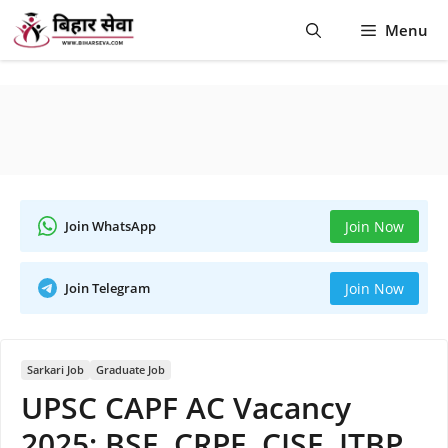
Skip
Menu
to
content
Join WhatsApp
Join Now
Join Telegram
Join Now
Sarkari Job
Graduate Job
UPSC CAPF AC Vacancy
2025: BSF, CRPF, CISF, ITBP,