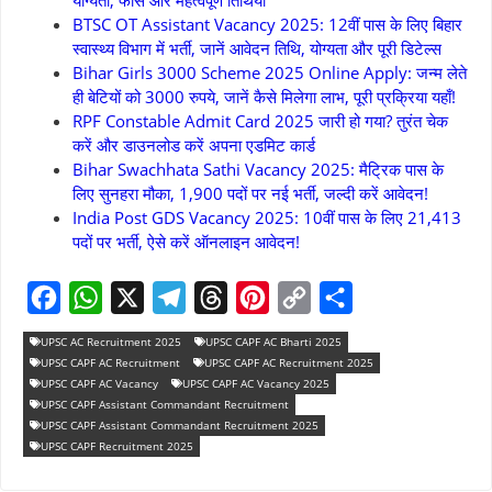
योग्यता, फीस और महत्वपूर्ण तिथियां
BTSC OT Assistant Vacancy 2025: 12वीं पास के लिए बिहार
स्वास्थ्य विभाग में भर्ती, जानें आवेदन तिथि, योग्यता और पूरी डिटेल्स
Bihar Girls 3000 Scheme 2025 Online Apply: जन्म लेते
ही बेटियों को 3000 रुपये, जानें कैसे मिलेगा लाभ, पूरी प्रक्रिया यहाँ!
RPF Constable Admit Card 2025 जारी हो गया? तुरंत चेक
करें और डाउनलोड करें अपना एडमिट कार्ड
Bihar Swachhata Sathi Vacancy 2025: मैट्रिक पास के
लिए सुनहरा मौका, 1,900 पदों पर नई भर्ती, जल्दी करें आवेदन!
India Post GDS Vacancy 2025: 10वीं पास के लिए 21,413
पदों पर भर्ती, ऐसे करें ऑनलाइन आवेदन!
F
W
X
T
T
P
C
S
UPSC AC Recruitment 2025
UPSC CAPF AC Bharti 2025
a
h
e
h
i
o
h
UPSC CAPF AC Recruitment
UPSC CAPF AC Recruitment 2025
UPSC CAPF AC Vacancy
UPSC CAPF AC Vacancy 2025
c
a
l
r
n
p
a
UPSC CAPF Assistant Commandant Recruitment
e
UPSC CAPF Assistant Commandant Recruitment 2025
t
e
e
t
y
r
UPSC CAPF Recruitment 2025
b
s
g
a
e
L
e